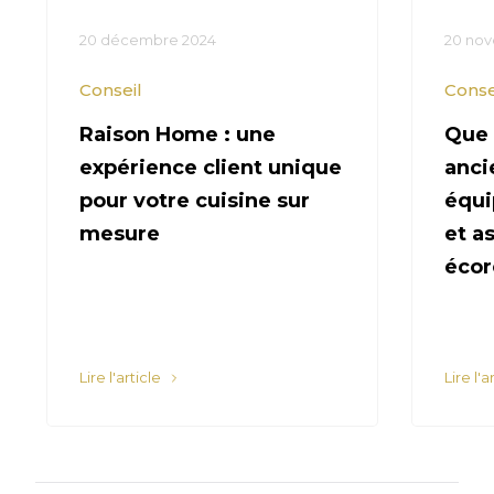
20 décembre 2024
20 no
Conseil
Conse
Raison Home : une
Que 
expérience client unique
anci
pour votre cuisine sur
équi
mesure
et a
écor
Lire l'article
Lire l'a