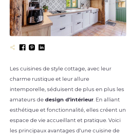
Bibliothèque sur-mesure
Aménagement sur-mesure
Meubles de cuisine équipée
Agencements de salon-séjour
Rangement sur-mesure
Plan de travail et crédence
Meubles TV
Électroménager
Blog univers Dressing
Blog univers Salon
Blog univers Cuisine
Les cuisines de style cottage, avec leur
charme rustique et leur allure
Les univers Raison Home
Découvrez l'univers de l'aménagement
intemporelle, séduisent de plus en plus les
d'intérieur
amateurs de
design d'intérieur
. En alliant
esthétique et fonctionnalité, elles créent un
Aménagement
espace de vie accueillant et pratique. Voici
Quoi de neuf en matière de couleurs pour
votre nouvelle cuisine sur mesure?
les principaux avantages d'une cuisine de