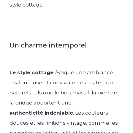
En savoir +
style cottage.
Un charme intemporel
Le style cottage
évoque une ambiance
chaleureuse et conviviale. Les matériaux
naturels tels que le bois massif, la pierre et
la brique apportent une
authenticité indéniable
. Les couleurs
douces et les finitions vintage, comme les
poignées en laiton vieilli et les carreaux de