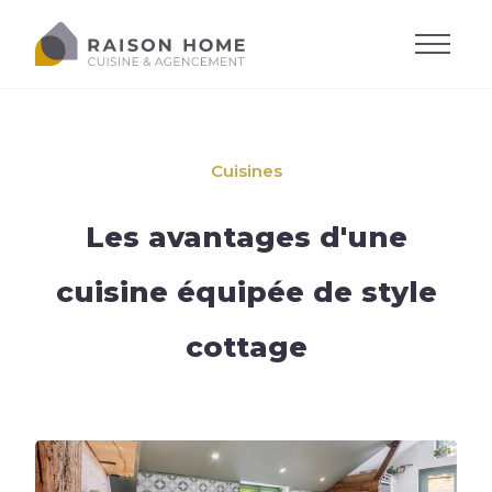
Prenez RDV
Cuisines
Les avantages d'une
cuisine équipée de style
cottage
Toutes les cuisines
Tous les dressing
Style de cuisine
Tous les salons
Les types de dressing
Évier et robinetterie
Salon sur-mesure
Accessoires
Accessoires