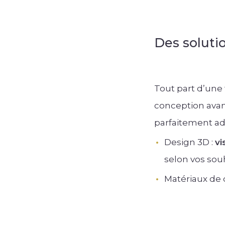
Des soluti
Tout part d’une
conception avan
parfaitement ad
Design 3D :
vi
selon vos souh
Matériaux de q