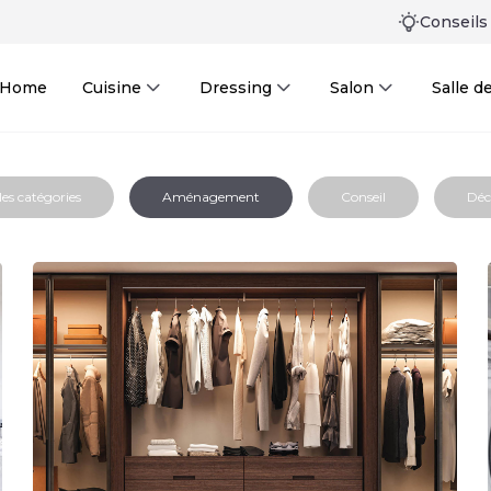
Conseils
n Home
Cuisine
Dressing
Salon
Salle d
les catégories
Aménagement
Conseil
Déc