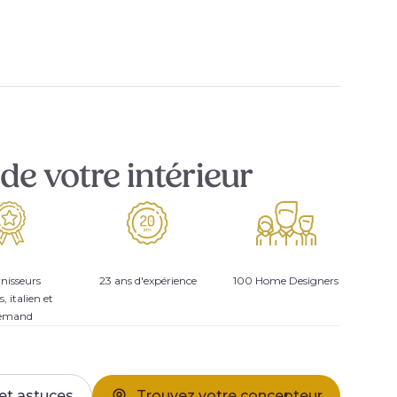
de votre intérieur
nisseurs
23 ans d'expérience
100 Home Designers
s, italien et
lemand
et astuces
Trouvez votre concepteur