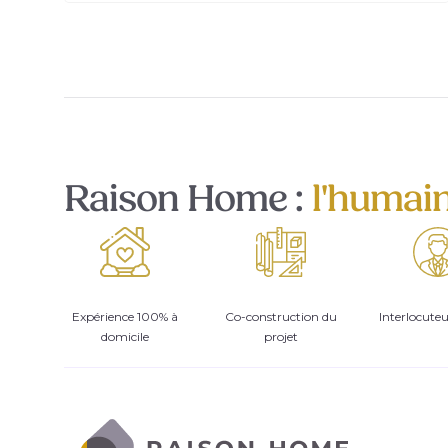
Raison Home :
l'humai
Expérience 100% à
Co-construction du
Interlocute
domicile
projet