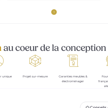
1
n
au coeur de la conception 
ur unique
Projet sur-mesure
Garanties meubles &
Four
électroménager
françai
al
Conseils 