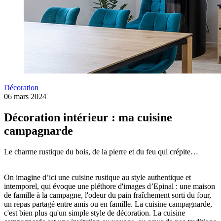
Ressources
Découvrez l'univers de l'aménagem
Lire l'article
d'intérieur
Conseil
Blog univers Cuisine
Lire l'article
8 conseils pour choisir entre dre
Aménagement
ouvert ou fermé
Décoration
06 mars 2024
La tendance des meubles TV
Lire l'article
Décoration intérieur : ma cuisine
Lire l'article
campagnarde
Le charme rustique du bois, de la pierre et du feu qui crépite…
Créer ma Cuisine 3D
On imagine d’ici une cuisine rustique au style authentique et
intemporel, qui évoque une pléthore d'images d’Epinal : une maison
de famille à la campagne, l'odeur du pain fraîchement sorti du four,
un repas partagé entre amis ou en famille. La cuisine campagnarde,
c'est bien plus qu'un simple style de décoration. La cuisine