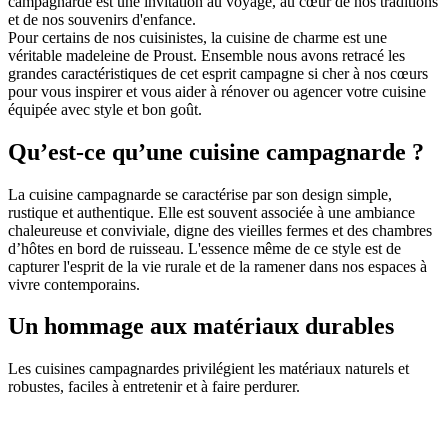
Les univers Raison Home
campagnarde est une invitation au voyage, au cœur de nos traditions
et de nos souvenirs d'enfance.
Pour certains de nos cuisinistes, la cuisine de charme est une
Découvrez l'univers de l'aménagem
véritable madeleine de Proust. Ensemble nous avons retracé les
grandes caractéristiques de cet esprit campagne si cher à nos cœurs
d'intérieur
pour vous inspirer et vous aider à rénover ou agencer votre cuisine
équipée avec style et bon goût.
Qu’est-ce qu’une cuisine campagnarde ?
Lire l'article
Conseil
La cuisine campagnarde se caractérise par son design simple,
rustique et authentique. Elle est souvent associée à une ambiance
chaleureuse et conviviale, digne des vieilles fermes et des chambres
Quel meilleur plan de travail cho
d’hôtes en bord de ruisseau. L'essence même de ce style est de
capturer l'esprit de la vie rurale et de la ramener dans nos espaces à
pour sa cuisine ? Le comparatif
vivre contemporains.
tous les matériaux
Un hommage aux matériaux durables
Lire l'article
Les cuisines campagnardes privilégient les matériaux naturels et
robustes, faciles à entretenir et à faire perdurer.