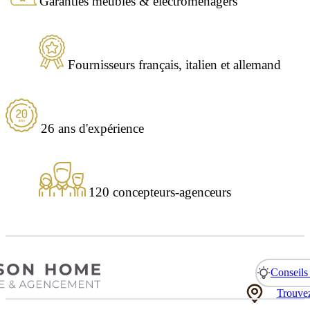
Garanties meubles & électroménagers
Fournisseurs français, italien et allemand
26 ans d'expérience
120 concepteurs-agenceurs
Conseils 
Trouvez