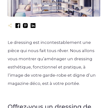
Cuisine ouverte
Cuisine rustique
Cuisine en U
Bibliothèque
Cuisine fermée
Les types de dressing
Couleurs et matériaux
Cuisine industrielle
Cuisine en L
Cuisine avec îlot
Meubles de salon
Cuisine en I
Rangement sur-mesure
Accessoires
Cuisine ergonomique
Meubles TV
Meubles de cuisine
Blog univers Dressing
Blog univers Salon
Plan de travail et crédence
Le dressing est incontestablement une
pièce qui nous fait tous rêver. Nous allons
Évier et robinetterie
vous montrer qu’aménager un dressing
Électroménager
esthétique, fonctionnel et pratique, à
Éclairage
l’image de votre garde-robe et digne d’un
Ressources
magazine déco, est à votre portée.
Créer mon Dressing 3D
Blog univers Cuisine
Créer mon Salon 3D
Offrez-vous un dressing de