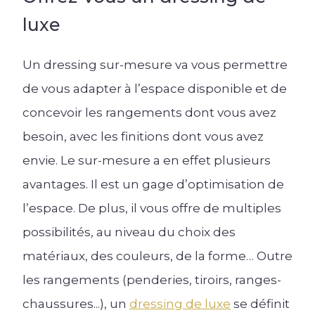
Les univers Raison Home
luxe
Découvrez l'univers de l'aménagement
Les univers Raison Home
d'intérieur
Découvrez l'univers de l'aménagement
d'intérieur
Un dressing sur-mesure va vous permettre
Conseil
de vous adapter à l’espace disponible et de
Quelle taille et hauteur pour le dressing ? |
Aménagement
concevoir les rangements dont vous avez
Raison Home
La tendance des meubles TV
besoin, avec les finitions dont vous avez
Créer ma Cuisine 3D
Lire l'article +
Lire l'article +
envie. Le sur-mesure a en effet plusieurs
avantages. Il est un gage d’optimisation de
Les univers Raison Home
Découvrez l'univers de l'aménagement
l’espace. De plus, il vous offre de multiples
d'intérieur
possibilités, au niveau du choix des
matériaux, des couleurs, de la forme… Outre
Conseil
les rangements (penderies, tiroirs, ranges-
Quel meilleur plan de travail choisir pour
sa cuisine ? Le comparatif de tous les
chaussures...), un
dressing de luxe
se définit
matériaux