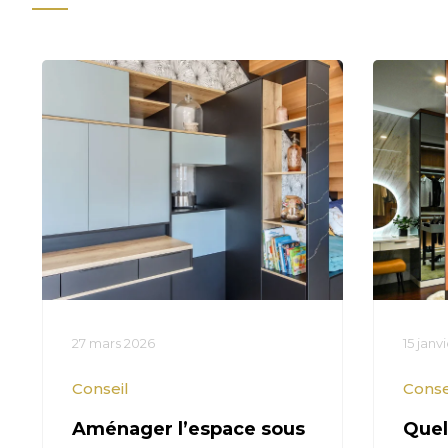
27 mars 2026
15 janv
Conseil
Conse
Aménager l’espace sous
Quel