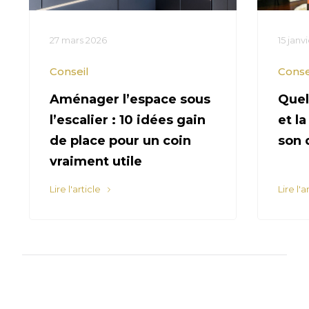
27 mars 2026
15 janv
Conseil
Conse
Aménager l’espace sous
Quel
l’escalier : 10 idées gain
et l
de place pour un coin
son 
vraiment utile
Lire l'article
Lire l'a