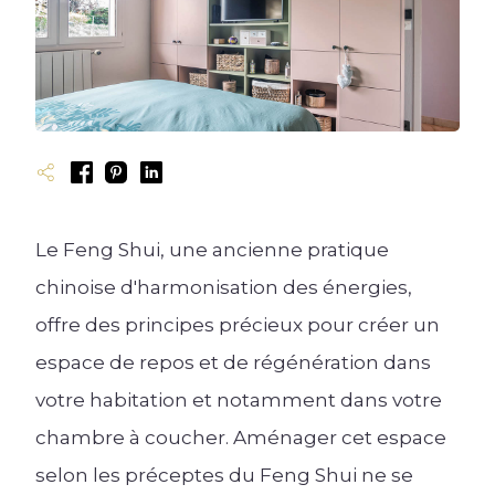
Cuisine ouverte
Cuisine rustique
Cuisine en U
Bibliothèque
Cuisine fermée
Les types de dressing
Couleurs et matériaux
Cuisine industrielle
Cuisine en L
Cuisine avec îlot
Meubles de salon
Cuisine en I
Rangement sur-mesure
Accessoires
Cuisine ergonomique
Meubles TV
Meubles de cuisine
Blog univers Dressing
Blog univers Salon
Plan de travail et crédence
Évier et robinetterie
Le Feng Shui, une ancienne pratique
Électroménager
chinoise d'harmonisation des énergies,
offre des principes précieux pour créer un
Éclairage
espace de repos et de régénération dans
Ressources
votre habitation et notamment dans votre
Créer mon Dressing 3D
Blog univers Cuisine
chambre à coucher. Aménager cet espace
Créer mon Salon 3D
selon les préceptes du Feng Shui ne se