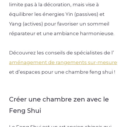
Les univers Raison Home
limite pas à la décoration, mais vise à
Découvrez l'univers de l'aménagement
Les univers Raison Home
d'intérieur
équilibrer les énergies Yin (passives) et
Découvrez l'univers de l'aménagement
Yang (actives) pour favoriser un sommeil
d'intérieur
Conseil
réparateur et une ambiance harmonieuse.
Quelle taille et hauteur pour le dressing ? |
Aménagement
Raison Home
La tendance des meubles TV
Découvrez les conseils de spécialistes de l’
Créer ma Cuisine 3D
Lire l'article +
aménagement de rangements sur-mesure
Lire l'article +
et d’espaces pour une chambre feng shui !
Les univers Raison Home
Découvrez l'univers de l'aménagement
d'intérieur
Créer une chambre zen avec le
Conseil
Feng Shui
Quel meilleur plan de travail choisir pour
sa cuisine ? Le comparatif de tous les
matériaux
Le Feng Shui est un art ancien chinois qui