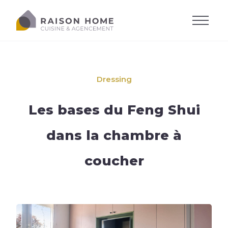
Dressing
Les bases du Feng Shui
dans la chambre à
coucher
La cuisine équipée
Dressing sur-mesure
Style de cuisine
Trouver son style
Salons sur-mesure
Agencements
Agencements
Cuisine moderne
Trouver son agencement
Agencements
Cuisine design
Accessoires
Implantations