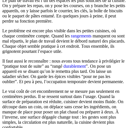
Le plan de travail est l’un des espaces les plus sollicités de la cuisine.
On y prépare les repas, on y pose les courses, on y branche les petits
appareils, on y laisse parfois le courrier, les clés, la boîte de biscuits
ou le paquet de pâtes entamé. En quelques jours à peine, il peut
perdre sa fonction première.
Le problème est encore plus visible dans les petites cuisines, où
chaque centimètre compte. Quand les
rangements
manquent ou sont
mal répartis, le plan de travail devient le débord naturel des placards.
Chaque objet semble pratique à cet endroit. Tous ensemble, ils
grignotent pourtant l’espace utile.
Il faut aussi le reconnaître : nous avons tous tendance à privilégier le
“pratique tout de suite” au “rangé
durablement
”. On pose un
appareil en se disant qu’on le remettra plus tard. On laisse un
saladier sécher. On garde les épices visibles “pour ne pas les
oublier”. Et peu à peu, l’occupation temporaire devient permanente.
Le vrai coût de cet encombrement ne se mesure pas seulement en
centimètres perdus. Il se ressent surtout dans l’usage. Quand la
surface de préparation est réduite, cuisiner devient moins fluide. On
découpe dans un coin, on déplace sans cesse les ingrédients, on
manque de place pour poser un plat chaud ou préparer à deux. À
l’inverse, une surface dégagée change tout : les gestes sont plus
simples, la circulation est plus naturelle, la cuisine devient plus
confortable.