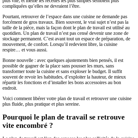
Les univers Raison Home
plus vite, et même les recettes les plus simples semblent plus
compliquées qu’elles ne devraient l’être.
Découvrez l'univers de l'aménagem
Pourtant, retrouver de l’espace dans une cuisine ne demande pas
forcément de gros travaux. Bien souvent, le vrai sujet n’est pas la
d'intérieur
taille de la pièce, mais la façon dont le plan de travail est utilisé au
quotidien. Un plan de travail n’est pas censé devenir une zone de
stockage permanent. C’est avant tout un espace de préparation, de
mouvement, de confort. Lorsqu’il redevient libre, la cuisine
Lire l'article
respire… et vous aussi.
Conseil
Bonne nouvelle : avec quelques ajustements bien pensés, il est
possible de gagner de la place sans pousser les murs, sans
transformer toute la cuisine et sans exploser le budget. Il suffit
Quel meilleur plan de travail cho
souvent de revoir les habitudes, d’exploiter la hauteur, de mieux
répartir les fonctions et d’installer les bons accessoires au bon
pour sa cuisine ? Le comparatif
endroit.
tous les matériaux
Voici comment libérer votre plan de travail et retrouver une cuisine
plus fluide, plus pratique et plus sereine.
Lire l'article
Pourquoi le plan de travail se retrouve
vite encombré ?