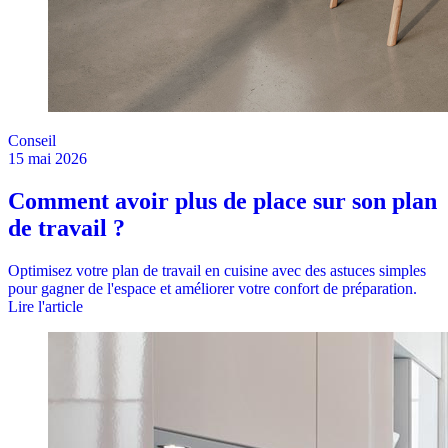
Conseil
15 mai 2026
Comment avoir plus de place sur son plan
de travail ?
Optimisez votre plan de travail en cuisine avec des astuces simples
pour gagner de l'espace et améliorer votre confort de préparation.
Lire l'article