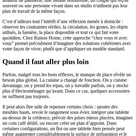
amateur de pâtisserie, une famille nombreuse, un couple qui reçoit
souvent ou une personne vivant dans un studio n'utilisent pas leur
plan de travail de la même façon.
C’est d’ailleurs tout l’intérêt d’une réflexion menée à domicile :
observer les contraintes réelles, la circulation, les gestes, les objets
utilisés, la lumière, la place disponible et tout ce qui fait votre
quotidien. Chez Raison Home, cette approche “chez vous et avec
vous” permet précisément d’imaginer des solutions cohérentes avec
votre façon de vivre, plutôt que d’appliquer un modèle standard.
Quand il faut aller plus loin
Parfois, malgré tous les bons réflexes, le manque de place révèle un
besoin plus global. La cuisine a changé de fonction. On y cuisine
davantage, on y prend les repas, on y travaille parfois, on y stocke
plus d’électroménager qu’avant. Dans ce cas, quelques accessoires
ne suffisent pas toujours.
Il peut alors être utile de repenser certains choix : ajouter des
meubles hauts, revoir le rangement sous évier, intégrer une tablette
au-dessus de la crédence, prévoir des prises mieux placées, imaginer
un coin café dédié, ou encore créer un plan d’appoint. Dans
certaines configurations, un îlot ou une tablette bien pensée peut
même augmenter considérablement la surface de préparation et le