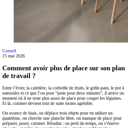
Ressources
Découvrez l'univers de l'aménagem
Lire l'article
d'intérieur
Conseil
Blog univers Cuisine
Lire l'article
8 conseils pour choisir entre dre
Aménagement
ouvert ou fermé
Conseil
15 mai 2026
La tendance des meubles TV
Lire l'article
Comment avoir plus de place sur son plan
Lire l'article
de travail ?
Entre l’évier, la cafetière, la corbeille de fruits, le grille-pain, le pot à
Créer ma Cuisine 3D
ustensiles et ce que l’on pose “juste pour deux minutes”, il arrive un
moment où il ne reste plus assez de place pour couper les légumes.
Et là, cuisiner devient tout de suite moins agréable.
On avance de biais, on déplace trois objets pour en utiliser un
quatrième, on cherche une planche libre, on manque de place pour
préparer, poser, cuisiner. Résultat : on perd du temps, on s’énerve