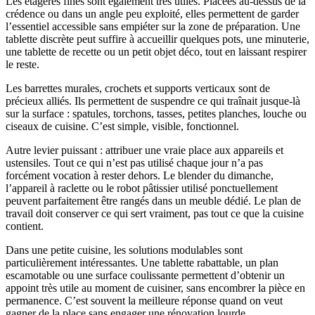
Les étagères fines sont également très utiles. Placées au-dessus de la
crédence ou dans un angle peu exploité, elles permettent de garder
l’essentiel accessible sans empiéter sur la zone de préparation. Une
tablette discrète peut suffire à accueillir quelques pots, une minuterie,
une tablette de recette ou un petit objet déco, tout en laissant respirer
le reste.
Les barrettes murales, crochets et supports verticaux sont de
précieux alliés. Ils permettent de suspendre ce qui traînait jusque-là
sur la surface : spatules, torchons, tasses, petites planches, louche ou
ciseaux de cuisine. C’est simple, visible, fonctionnel.
Autre levier puissant : attribuer une vraie place aux appareils et
ustensiles. Tout ce qui n’est pas utilisé chaque jour n’a pas
forcément vocation à rester dehors. Le blender du dimanche,
l’appareil à raclette ou le robot pâtissier utilisé ponctuellement
peuvent parfaitement être rangés dans un meuble dédié. Le plan de
travail doit conserver ce qui sert vraiment, pas tout ce que la cuisine
contient.
Dans une petite cuisine, les solutions modulables sont
particulièrement intéressantes. Une tablette rabattable, un plan
escamotable ou une surface coulissante permettent d’obtenir un
appoint très utile au moment de cuisiner, sans encombrer la pièce en
permanence. C’est souvent la meilleure réponse quand on veut
gagner de la place sans engager une rénovation lourde.