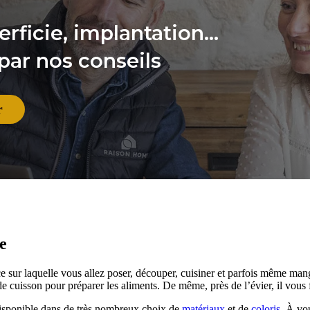
rficie, implantation...
par nos conseils
r
e
ce sur laquelle vous allez poser, découper, cuisiner et parfois même mange
de cuisson pour préparer les aliments.
De même, près de l’évier, il vous f
isponible dans de très nombreux choix de
matériaux
et de
coloris
. À vo