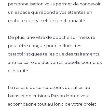
Les univers Raison Home
personnalisation vous permet de concevoir
Découvrez l'univers de l'aménagement
Les univers Raison Home
d'intérieur
un espace qui répond à vos attentes en
Découvrez l'univers de l'aménagement
matière de style et de fonctionnalité.
d'intérieur
Conseil
Quelle taille et hauteur pour le dressing ? |
De plus, une vitre de douche sur mesure
Aménagement
Raison Home
La tendance des meubles TV
peut être conçue pour inclure des
Créer ma Cuisine 3D
Lire l'article +
caractéristiques telles que des traitements
Lire l'article +
anti-calcaire ou des verres dépolis pour plus
Les univers Raison Home
d'intimité.
Découvrez l'univers de l'aménagement
d'intérieur
Le réseau de concepteurs de salles de
Conseil
bains et de cuisines Raison Home vous
Quel meilleur plan de travail choisir pour
accompagne tout au long de votre projet
sa cuisine ? Le comparatif de tous les
matériaux