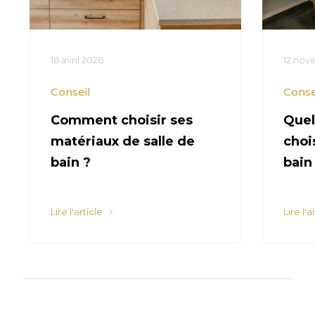
16 avril 2026
12 nov
Conseil
Conse
Comment choisir ses
Quel
matériaux de salle de
choi
bain ?
bain
Lire l'article
Lire l'a