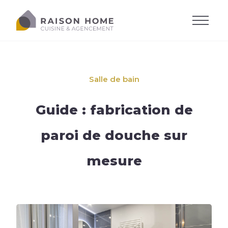
Salle de bain
Guide : fabrication de
paroi de douche sur
mesure
La cuisine équipée
Dressing sur-mesure
Style de cuisine
Trouver son style
Salons sur-mesure
Agencements
Agencements
Cuisine moderne
Trouver son agencement
Agencements
Cuisine design
Accessoires
Implantations