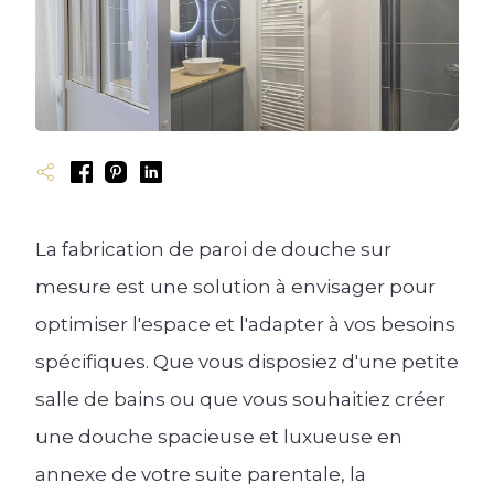
Cuisine ouverte
Cuisine rustique
Cuisine en U
Bibliothèque
Cuisine fermée
Les types de dressing
Couleurs et matériaux
Cuisine industrielle
Cuisine en L
Cuisine avec îlot
Meubles de salon
Cuisine en I
Rangement sur-mesure
Accessoires
Cuisine ergonomique
Meubles TV
Meubles de cuisine
Blog univers Dressing
Blog univers Salon
Plan de travail et crédence
Évier et robinetterie
La fabrication de paroi de douche sur
Électroménager
mesure est une solution à envisager pour
optimiser l'espace et l'adapter à vos besoins
Éclairage
spécifiques. Que vous disposiez d'une petite
Ressources
salle de bains ou que vous souhaitiez créer
Créer mon Dressing 3D
Blog univers Cuisine
une douche spacieuse et luxueuse en
Créer mon Salon 3D
annexe de votre suite parentale, la