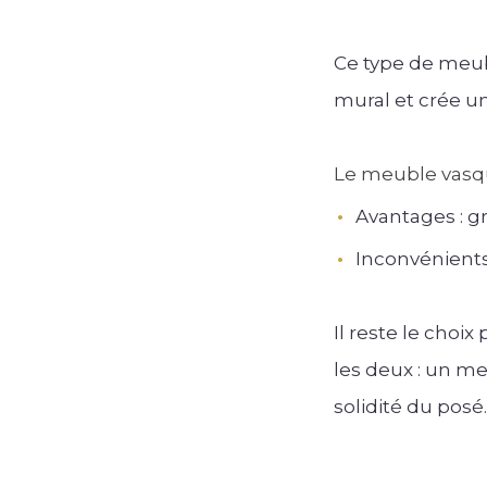
Ce type de meub
mural et crée u
Le meuble vasqu
Avantages : g
Inconvénients 
Il reste le choi
les deux : un me
solidité du posé