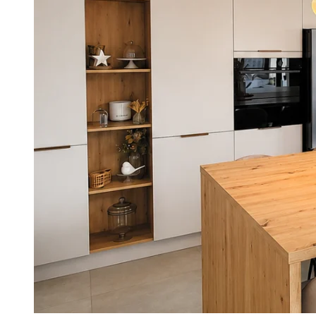
Les univers Raison Home
Découvrez l'univers de l'aménagem
d'intérieur
Lire l'article
Conseil
Quel meilleur plan de travail cho
pour sa cuisine ? Le comparatif
tous les matériaux
Lire l'article