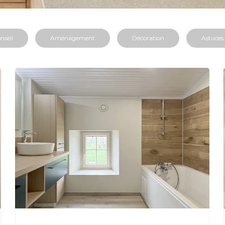
nseil
Aménagement
Décoration
Astuces 