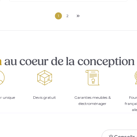
1
2
n
au coeur de la conception 
ur unique
Devis gratuit
Garanties meubles &
Four
électroménager
françai
al