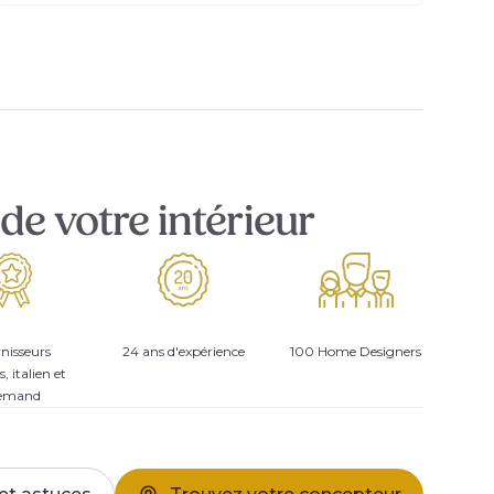
de votre intérieur
nisseurs
24 ans d'expérience
100 Home Designers
s, italien et
lemand