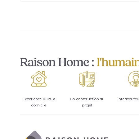
Raison Home :
l'humai
Expérience 100% à
Co-construction du
Interlocute
domicile
projet